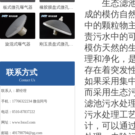
生态滤池(m
板式微孔曝气器
橡胶膜盘式微孔曝气器
成的模仿自
中的颗粒物
责污水中的
旋混式曝气器
刚玉质盘式微孔曝气器
模仿天然的
理和净化，
存在着突发
联系方式
如果采用集
Contact Us
而采用生态
联系人：瞿经理
滤池污水处
手机：17766322234 微信同号
电话：0510-87837222
污水处理工
网址：www.bxscl.com
计，可以通
邮箱：491790794@qq.com