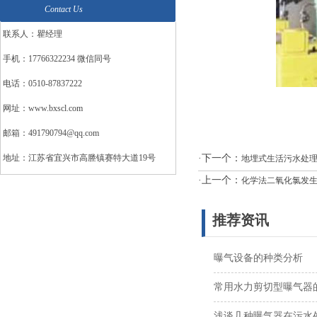
Contact Us
联系人：瞿经理
手机：17766322234 微信同号
电话：0510-87837222
网址：www.bxscl.com
邮箱：491790794@qq.com
地址：江苏省宜兴市高塍镇赛特大道19号
·下一个：
地埋式生活污水处
·上一个：
化学法二氧化氯发
推荐资讯
曝气设备的种类分析
常用水力剪切型曝气器
浅谈几种曝气器在污水